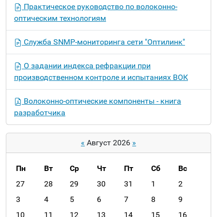
Практическое руководство по волоконно-
оптическим технологиям
Служба SNMP-мониторинга сети "Оптилинк"
О задании индекса рефракции при
производственном контроле и испытаниях ВОК
Волоконно-оптические компоненты - книга
разработчика
«
Август 2026
»
Пн
Вт
Ср
Чт
Пт
Сб
Вс
m
27
28
29
30
31
1
2
o
3
4
5
6
7
8
9
n
10
11
12
13
14
15
16
t