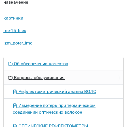
назначение
картинки
me-15_files
izm_poter_img
Н
Об обеспечении качества
а
в
Вопросы обслуживания
и
г
Рефлектометрический анализ ВОЛС
а
ц
Измерение потерь при термическом
и
соединении оптических волокон
я
ОПТИЧЕСКИЕ РЕФЛЕКТОМЕТРЫ