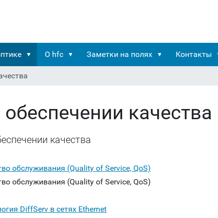
оптике
О hfc
Заметки на полях
Контакты
ачества
 обеспечении качества
беспечении качества
во обслуживания (Quality of Service, QoS)
во обслуживания (Quality of Service, QoS)
огия DiffServ в сетях Ethernet