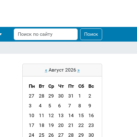
Поиск
Расширенный
Поиск
поиск
«
Август 2026
»
Пн
Вт
Ср
Чт
Пт
Сб
Вс
m
27
28
29
30
31
1
2
o
3
4
5
6
7
8
9
n
10
11
12
13
14
15
16
t
h
17
18
19
20
21
22
23
-
24
25
26
27
28
29
30