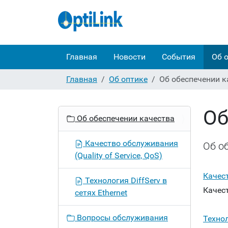
Главная
Новости
События
Об 
Главная
Об оптике
Об обеспечении к
Об
Н
Об обеспечении качества
а
в
Качество обслуживания
Об о
и
(Quality of Service, QoS)
г
а
Качест
Технология DiffServ в
ц
Качест
сетях Ethernet
и
я
Вопросы обслуживания
Технол