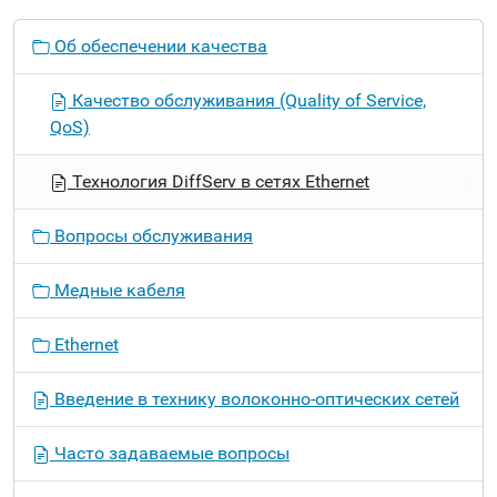
Н
Об обеспечении качества
а
в
Качество обслуживания (Quality of Service,
и
QoS)
г
а
Технология DiffServ в сетях Ethernet
ц
и
Вопросы обслуживания
я
Медные кабеля
Ethernet
Введение в технику волоконно-оптических сетей
Часто задаваемые вопросы