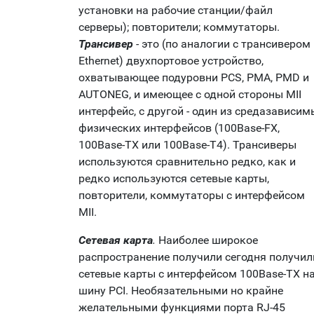
установки на рабочие станции/файл
серверы); повторители; коммутаторы.
Трансивер
-
это (по аналогии с трансивером
Ethernet) двухпортовое устройство,
охватывающее подуровни PCS, PMA, PMD и
AUTONEG, и имеющее с одной стороны MII
интерфейс, с другой - один из средазависим
физических интерфейсов (100Base-FX,
100Base-TX или 100Base-T4). Трансиверы
используются сравнительно редко, как и
редко используются сетевые карты,
повторители, коммутаторы с интерфейсом
MII.
Сетевая карта
.
Наиболее широкое
распространение получили сегодня получил
сетевые карты с интерфейсом 100Base-TX н
шину PCI. Необязательными но крайне
желательными функциями порта RJ-45