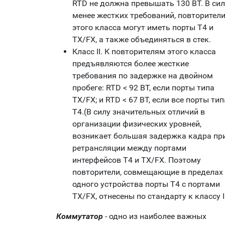
RTD не должна превышать 130 BT. В сил
менее жестких требований, повторител
этого класса могут иметь порты T4 и
TX/FX, а также объединяться в стек.
Класс II. К повторителям этого класса
предъявляются более жесткие
требования по задержке на двойном
пробеге: RTD < 92 BT, если порты типа
TX/FX; и RTD < 67 BT, если все порты тип
T4.(В силу значительных отличий в
организации физических уровней,
возникает большая задержка кадра пр
ретрансляции между портами
интерфейсов T4 и TX/FX. Поэтому
повторители, совмещающие в пределах
одного устройства порты T4 с портами
TX/FX, отнесены по стандарту к классу I
Коммутатор
- одно из наиболее важных