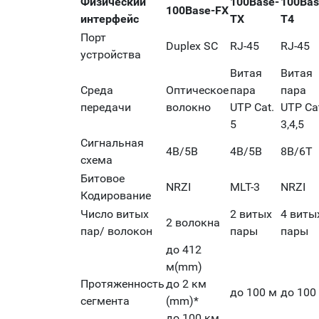
Физический
100Base-
100Bas
100Base-FX
интерфейс
TX
T4
Порт
Duplex SC
RJ-45
RJ-45
устройства
Витая
Витая
Среда
Оптическое
пара
пара
передачи
волокно
UTP Cat.
UTP Ca
5
3,4,5
Сигнальная
4B/5B
4B/5B
8B/6T
схема
Битовое
NRZI
MLT-3
NRZI
Кодирование
Число витых
2 витых
4 виты
2 волокна
пар/ волокон
пары
пары
до 412
м(mm)
Протяженность
до 2 км
до 100 м
до 100
сегмента
(mm)*
до 100 км