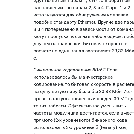
идут по витым парам 1, 3 и 4, а в обратном
направлении - по парам 2, 3 и 4. Пары 1 и 2
используются для обнаружения коллизий
подобно стандарту Ethernet. Другие две пар
3 и 4 попеременно в зависимости от команд
могут пропускать сигнал либо в одном, либо
другом направлении. Битовая скорость в
расчете на один канал составляет 33,33 Мби
с.
Символьное кодирование 8B/6T.
Если
использовалось бы манчестерское
кодирование, то битовая скорость в расчете
на одну витую пару была бы 33.33 Мбит/с, ч
превышало установленный предел 30 МГц д
таких кабелей. Эффективное уменьшить
частоты модуляции достигается, если вмес
прямого (2-х уровневого) бинарного кода
использовать 3-х уровневый (ternary) код.