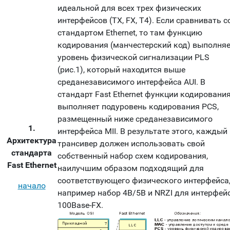
идеальной для всех трех физических
интерфейсов (TX, FX, T4). Если сравнивать с
стандартом Ethernet, то там функцию
кодирования (манчестерский код) выполня
уровень физической сигнализации PLS
(рис.1), который находится выше
среданезависимого интерфейса AUI. В
стандарт Fast Ethernet функции кодировани
выполняет подуровень кодирования PCS,
размещенный ниже среданезависимого
1.
интерфейса MII. В результате этого, каждый
Архитектура
трансивер должен использовать свой
стандарта
собственный набор схем кодирования,
Fast Ethernet
наилучшим образом подходящий для
соответствующего физического интерфейса
начало
например набор 4B/5B и NRZI для интерфей
100Base-FX.