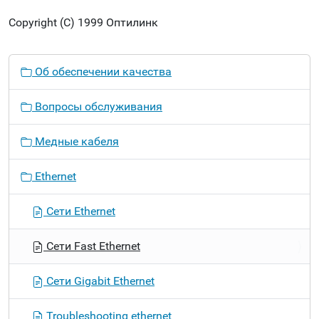
Copyright (С) 1999 Оптилинк
Н
Об обеспечении качества
а
в
Вопросы обслуживания
и
г
Медные кабеля
а
ц
Ethernet
и
я
Сети Ethernet
Сети Fast Ethernet
Сети Gigabit Ethernet
Troubleshooting ethernet