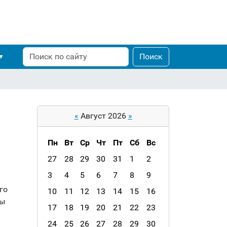
Поиск
Расширенный
Поиск
поиск
«
Август 2026
»
Пн
Вт
Ср
Чт
Пт
Сб
Вс
m
27
28
29
30
31
1
2
o
3
4
5
6
7
8
9
n
го
10
11
12
13
14
15
16
t
пы
h
17
18
19
20
21
22
23
-
24
25
26
27
28
29
30