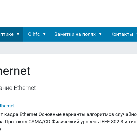
оптике
О hfc
Заметки на полях
Контакты
hernet
ние Ethernet
thernet
т кадра Ethernet Основные варианты алгоритмов случайно
па Протокол CSMA/CD Физический уровень IEEE 802.3 и ти
в