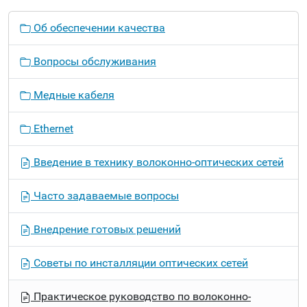
Н
Об обеспечении качества
а
в
Вопросы обслуживания
и
г
Медные кабеля
а
ц
Ethernet
и
я
Введение в технику волоконно-оптических сетей
Часто задаваемые вопросы
Внедрение готовых решений
Советы по инсталляции оптических сетей
Практическое руководство по волоконно-