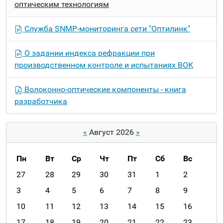
оптическим технологиям
Служба SNMP-мониторинга сети "Оптилинк"
О задании индекса рефракции при
производственном контроле и испытаниях ВОК
Волоконно-оптические компоненты - книга
разработчика
«
Август 2026
»
Пн
Вт
Ср
Чт
Пт
Сб
Вс
m
27
28
29
30
31
1
2
o
3
4
5
6
7
8
9
n
10
11
12
13
14
15
16
t
h
17
18
19
20
21
22
23