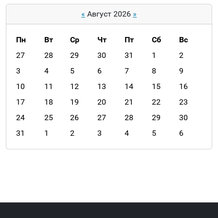
в
и
«
Август 2026
»
г
а
Пн
Вт
Ср
Чт
Пт
Сб
Вс
ц
m
27
28
29
30
31
1
2
и
o
я
3
4
5
6
7
8
9
n
10
11
12
13
14
15
16
t
h
17
18
19
20
21
22
23
-
24
25
26
27
28
29
30
8
31
1
2
3
4
5
6