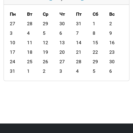
Пн
Вт
Ср
Чт
Пт
Сб
Вс
m
27
28
29
30
31
1
2
o
3
4
5
6
7
8
9
n
10
11
12
13
14
15
16
t
h
17
18
19
20
21
22
23
-
24
25
26
27
28
29
30
8
31
1
2
3
4
5
6